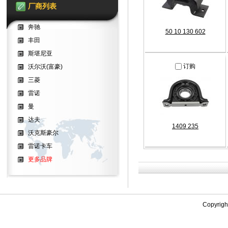
厂商列表
奔驰
50 10 130 602
丰田
斯堪尼亚
订购
沃尔沃(富豪)
三菱
雷诺
曼
达夫
1409 235
沃克斯豪尔
雷诺卡车
更多品牌
Copyrig